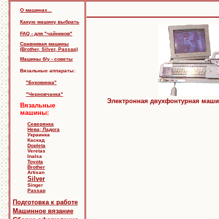
О машинах...
Какую машину выбрать
FAQ - для "чайников"
Сравнивая машины
(Brother, Silver, Passap)
Машины б/у - советы
Вязальные аппараты:
"Буковинка"
"Черновчанка"
Электронная двухфонтурная машина Si
Вязальные
машины:
Северянка
Нева; Ладога
Украинка
Каскад
Dopleta
Veretas
Inalsa
Toyota
Brother
Artisan
Silver
Singer
Passap
Подготовка к работе
Машинное вязание