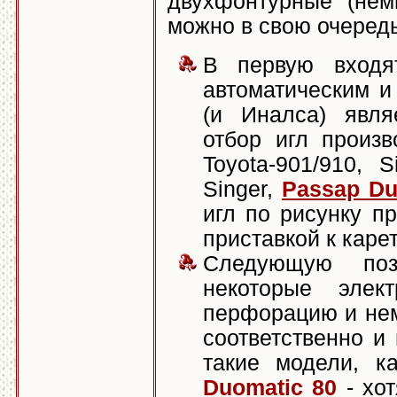
двухфонтурные (нем
можно в свою очередь
В первую входя
автоматическим и
(и Иналса) явля
отбор игл произ
Toyota-901/910, 
Singer,
Passap Du
игл по рисунку п
приставкой к каре
Следующую по
некоторые элек
перфорацию и нем
соответственно и
такие модели, ка
Duomatic 80
- хот