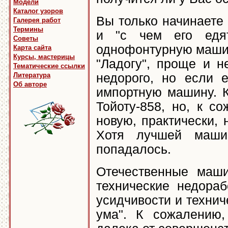
Модели
Каталог узоров
Вы только начинаете 
Галерея работ
Термины
и "с чем его едят
Советы
однофонтурную машину
Карта сайта
Курсы, мастерицы
"Ладогу", проще и 
Тематические ссылки
Литература
недорого, но если 
Об авторе
импортную машину. К
Тойоту-858, но, к с
новую, практически,
Хотя лучшей маш
попадалось.
Отечественные маши
технические недораб
усидчивости и технич
ума". К сожалению