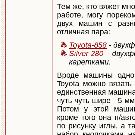
Тем же, кто вяжет мн
работе, могу пореко
двух машин с разн
отличная пара:
Toyota-858
- двух
Silver-280
- двухф
каретками.
Вроде машины одног
Toyota можно вязать
единственная машина 
чуть-чуть шире - 5 мм,
Потом у этой маши
кроме того она п/ав
по рисунку иглы, а т
набор кнопочками н