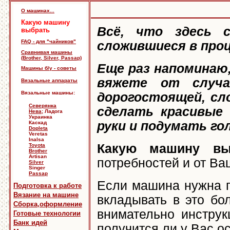
О машинах...
Какую машину
Всё, что здесь с
выбрать
FAQ - для "чайников"
сложившиеся в проц
Сравнивая машины
(Brother, Silver, Passap)
Еще раз напоминаю,
Машины б/у - советы
вяжете от случа
Вязальные аппараты
Вязальные машины:
дорогостоящей, сл
Северянка
сделать красивые 
Нева
; Ладога
Украинка
руки и подумать гол
Каскад
Dopleta
Veretas
Inalsa
Какую машину вы
Toyota
Brother
Artisan
потребностей и от Ва
Silver
Singer
Passap
Если машина нужна по
Подготовка к работе
Вязание на машине
вкладывать в это бо
Сборка,оформление
внимательно инструк
Готовые технологии
Банк идей
получится ли у Вас о