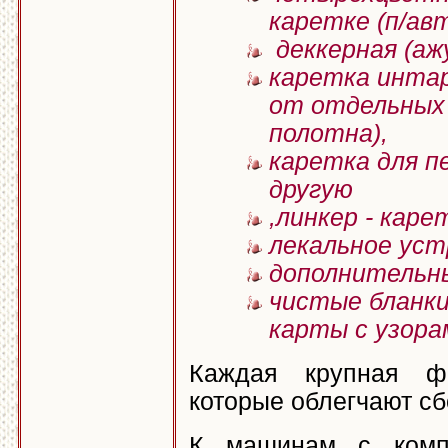
каретке (п/ав
деккерная (аж
каретка интар
от отдельных 
полотна),
каретка для п
другую
,линкер - кар
лекальное уст
дополнительны
чистые бланки
карты с узора
Каждая крупная ф
которые облегчают сб
К машинам с комп