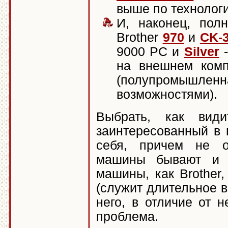
выше по технолог
И, наконец, пол
Brother
970
и
CK-
9000 PC и
Silver
-
на внешнем комп
(полупромышл
возможностями).
Выбрать, как види
заинтересованный в 
себя, причем не о
машины бывают и н
машины, как Brother
(служит длительное в
него, в отличие от 
проблема.