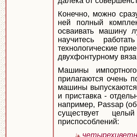
далека от совершенст
Конечно, можно сраз
ней полный комплек
осваивать машину л
научитесь работа
технологические прие
двухфонтурному вяза
Машины импортного
прилагаются очень п
машины выпускаются 
и приставка - отдель
например, Passap (о
существует целы
приспособлений:
четырехцветни