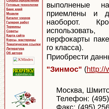
Сборка,оформление
выполненые на
Готовые технологии
Банк идей
приемлены и д
Модели
Каталог узоров
наоборот. К
Галерея работ
Термины
использовать
Советы
Карта сайта
перфокарты паке
Курсы, мастерицы
Тематические ссылки
го класса).
Литература
Об авторе
Приобрести данн
"Зинмос"
(
http:/
Москва, Шмито
Телефон: (495)
Факс: (495) 25