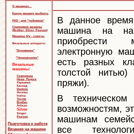
О машинах...
Какую машину выбрать
В данное время
FAQ - для "чайников"
Сравнивая машины
машина на на
(Brother, Silver, Passap)
Машины б/у - советы
приобрести 
Вязальные аппараты:
электронную ма
"Буковинка"
"Черновчанка"
есть разных кл
Вязальные
машины:
толстой нитью)
Северянка
Нева; Ладога
пряжи).
Украинка
Каскад
Dopleta
Veretas
В техническом
Inalsa
Toyota
Brother
возможностям, э
Artisan
Silver
Singer
машинам семейс
Passap
Подготовка к работе
все технологи
Вязание на машине