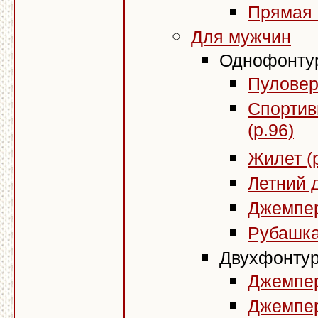
Прямая 
Для мужчин
Однофонтур
Пуловер 
Спортив
(р.96)
Жилет (р
Летний 
Джемпер
Рубашка
Двухфонтур
Джемпер 
Джемпер 