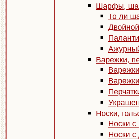
Шарфы, ша
То ли ш
Двойной
Паланти
Ажурный
Варежки, п
Варежки
Варежки
Перчатк
Украшен
Носки, гол
Носки с
Носки с