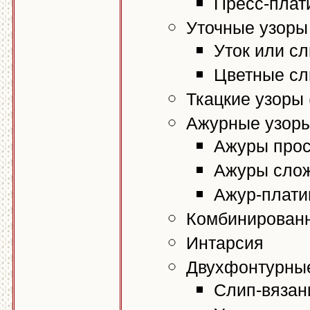
Пресс-плат
Уточные узоры
Уток или с
Цветные сл
Ткацкие узоры 
Ажурные узор
Ажуры про
Ажуры слож
Ажур-плати
Комбинирован
Интарсия
Двухфонтурны
Слип-вязан