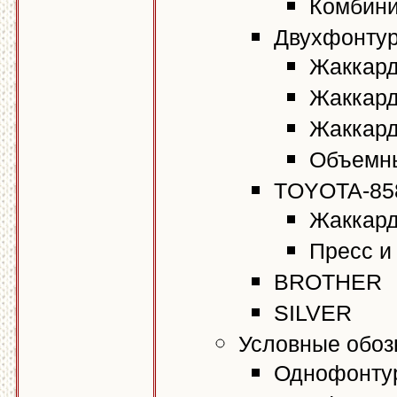
Комбин
Двухфонтур
Жаккард
Жаккард
Жаккард
Объемны
TOYOTA-85
Жаккард
Пресс и у
BROTHER
SILVER
Условные обоз
Однофонтур