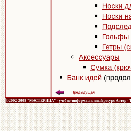
Носки д
Носки н
Подслед
Гольфы
Гетры (
Аксессуары
Сумка (крю
Банк идей
(продо
Предыдущая
©2002-2008 "МАСТЕРИЦА" - учебно-информационный ресурс
Автор -