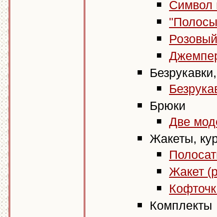
Символ г
"Полосы 
Розовый
Джемпер
Безрукавки
Безрукав
Брюки
Две моде
Жакеты, кур
Полосат
Жакет (р
Кофточк
Комплекты