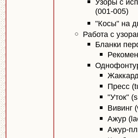
Узоры с ис
(001-005)
"Косы" на д
Работа с узор
Бланки пер
Рекомен
Однофонтур
Жаккар
Пресс (t
"Уток" (s
Вивинг 
Ажур (la
Ажур-пл