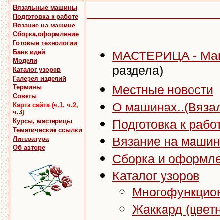
Вязальные машины
Подготовка к работе
Вязание на машине
Сборка,оформление
Готовые технологии
Банк идей
МАСТЕРИЦА - Ма
Модели
раздела)
Каталог узоров
Галерея изделий
Термины
Местные новости
Советы
О машинах..(Вяза
Карта сайта (
ч.1
, ч.2,
ч.3
)
Курсы, мастерицы
Подготовка к рабо
Тематические ссылки
Литература
Вязание на маши
Об авторе
Сборка и оформле
Каталог узоров
Многофункцио
Жаккард (цвет