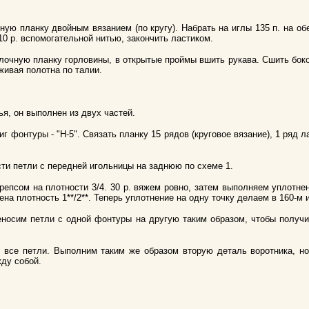
ую планку двойным вязанием (по кругу). Набрать на иглы 135 п. на обе
10 р. вспомогательной нитью, закончить ластиком.
лочную планку горловины, в открытые проймы вшить рукава. Сшить бо
живая полотна по талии.
я, он выполнен из двух частей.
иг фонтуры - "Н-5". Связать планку 15 рядов (круговое вязание), 1 ряд 
сти петли с передней игольницы на заднюю по схеме 1.
 репсом на плотности 3/4. 30 р. вяжем ровно, затем выполняем уплотне
на плотность 1**/2**. Теперь уплотнение на одну точку делаем в 160-м 
еносим петли с одной фонтуры на другую таким образом, чтобы получи
 все петли. Выполним таким же образом вторую деталь воротника, н
ду собой.