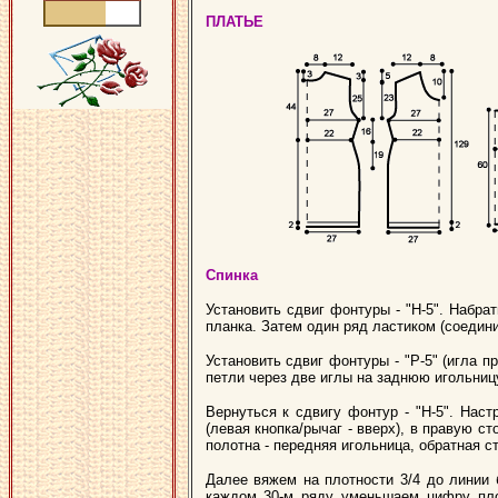
ПЛАТЬЕ
Спинка
Установить сдвиг фонтуры - "Н-5". Набра
планка. Затем один ряд ластиком (соедин
Установить сдвиг фонтуры - "Р-5" (игла п
петли через две иглы на заднюю игольниц
Вернуться к сдвигу фонтур - "Н-5". Наст
(левая кнопка/рычаг - вверх), в правую ст
полотна - передняя игольница, обратная ст
Далее вяжем на плотности 3/4 до линии б
каждом 30-м ряду уменьшаем цифру пло