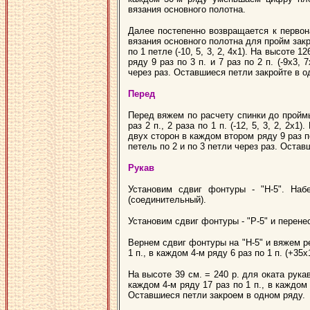
вязания основного полотна.
Далее постепенно возвращается к первона
вязания основного полотна для пройм закрой
по 1 петле (-10, 5, 3, 2, 4х1). На высоте
ряду 9 раз по 3 п. и 7 раз по 2 п. (-9х3
через раз. Оставшиеся петли закройте в о
Перед
Перед вяжем по расчету спинки до проймы.
раз 2 п., 2 раза по 1 п. (-12, 5, 3, 2, 2
двух сторон в каждом втором ряду 9 раз по
петель по 2 и по 3 петли через раз. Оста
Рукав
Установим сдвиг фонтуры - "Н-5". На
(соединительный).
Установим сдвиг фонтуры - "Р-5" и перене
Вернем сдвиг фонтуры на "Н-5" и вяжем ре
1 п., в каждом 4-м ряду 6 раз по 1 п. (+35х1
На высоте 39 см. = 240 р. для оката рукава
каждом 4-м ряду 17 раз по 1 п., в каждом 2-
Оставшиеся петли закроем в одном ряду.