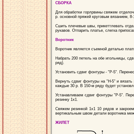
СБОРКА
Для обработки горлрвины свяжем отделочн
р. основной пряжей круговым вязанием, 8-
Сшить плечевые швы, прикеттлевать отде
рукавов. Отпарить платье, слегка припоса
Воротник
Воротник является съемной деталью плать
Набрать 200 петель на обе игольницы, сдв
ряд).
Установить сдвиг фонтуры - "Р-5". Перене
Вернуть сдвиг фонтуры на "Н-5" и вязать
каждые 30 р. В 150-м ряду будет установле
Устанавливаем сдвиг фонтуры "Р-5". Пер
резинку 1х1.
Свяжем резинкой 1х1 10 рядов и закроем
вертикальным швом детали воротника меж
ЖИЛЕТ