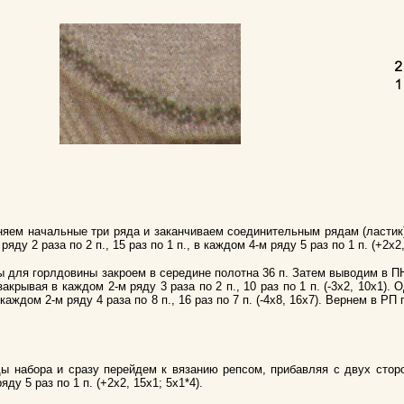
няем начальные три ряда и заканчиваем соединительным рядам (ластик
ду 2 раза по 2 п., 15 раз по 1 п., в каждом 4-м ряду 5 раз по 1 п. (+2х2,
оты для горлдовины закроем в середине полотна 36 п. Затем выводим в 
акрывая в каждом 2-м ряду 3 раза по 2 п., 10 раз по 1 п. (-3х2, 10х1).
каждом 2-м ряду 4 раза по 8 п., 16 раз по 7 п. (-4х8, 16х7). Вернем в Р
ы набора и сразу перейдем к вязанию репсом, прибавляя с двух стор
ряду 5 раз по 1 п. (+2х2, 15х1; 5х1*4).