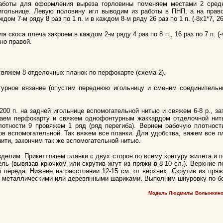
работы для оформления выреза горловины поменяем местами 2 сред
 игольнице. Левую половину игл выводим из работы в ПНП, а на прав
ом 7-м ряду 8 раз по 1 п. и в каждом 8-м ряду 26 раз по 1 п. (-8х1*7, 26
я скоса плеча закроем в каждом 2-м ряду 4 раз по 8 п., 16 раз по 7 п. (
но правой.
свяжем 8 отделочных планок по перфокарте (схема 2).
урное вязание (опустим переднюю игольницу и сменим соединительн
200 п. на задней игольнице вспомогательной нитью и свяжем 6-8 р., за
чаем перфокарту и свяжем однофонтурным жаккардом отделочной нит
лотности 9 провяжем 1 ряд (ряд перегиба). Вернем рабочую плотност
ов вспомогательной. Так вяжем все планки. Для удобства, вяжем все п
ити, закончим так же вспомогательной нитью.
зделим. Прикеттлюем планки с двух сторон по всему контуру жилета и п
ль (вывязав крючком или скрутив жгут из пряжи в 8-10 сл.). Верхние 
 переда. Нижние на расстоянии 12-15 см. от верхних. Скрутив из пряж
 металлическими или деревянными шариками. Выполним шнуровку по б
Модель Людмилы Волынкиной