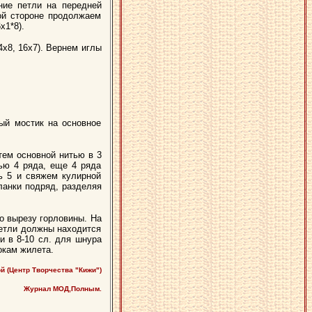
ние петли на передней
ой стороне продолжаем
х1*8).
-4х8, 16х7). Вернем иглы
ый мостик на основное
тем основной нитью в 3
ью 4 ряда, еще 4 ряда
ь 5 и свяжем кулирной
ланки подряд, разделяя
о вырезу горловины. На
петли должны находится
и в 8-10 сл. для шнура
окам жилета.
 (Центр Творчества "Кижи")
Журнал МОД,Полным.