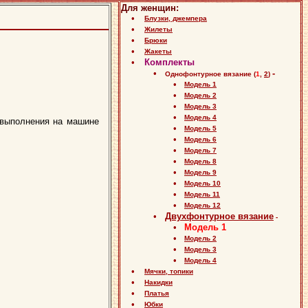
Для женщин:
•
Блузки, джемпера
•
Жилеты
•
Брюки
•
Жакеты
•
Комплекты
•
-
Однофонтурное вязание (
1
,
2
)
•
Модель 1
•
Модель 2
•
Модель 3
•
Модель 4
выполнения на машине
•
Модель 5
•
Модель 6
•
Модель 7
•
Модель 8
•
Модель 9
•
Модель 10
•
Модель 11
•
Модель 12
•
Двухфонтурное вязание
-
•
Модель 1
•
Модель 2
•
Модель 3
•
Модель 4
•
Мячки, топики
•
Накидки
•
Платья
•
Юбки