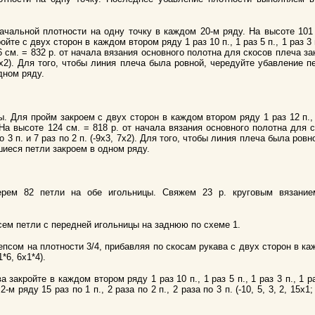
чальной плотности на одну точку в каждом 20-м ряду. На высоте 101 
те с двух сторон в каждом втором ряду 1 раз 10 п., 1 раз 5 п., 1 раз 3 п
 126 см. = 832 р. от начала вязания основного полотна для скосов плеча 
, 7х2). Для того, чтобы линия плеча была ровной, чередуйте убавление п
дном ряду.
 Для пройм закроем с двух сторон в каждом втором ряду 1 раз 12 п., 1 
х1). На высоте 124 см. = 818 р. от начала вязания основного полотна для
 3 п. и 7 раз по 2 п. (-9х3, 7х2). Для того, чтобы линия плеча была ров
вшиеся петли закроем в одном ряду.
берем 82 петли на обе игольницы. Свяжем 23 р. круговым вязание
сем петли с передней игольницы на заднюю по схеме 1.
псом на плотности 3/4, прибавляя по скосам рукава с двух сторон в ка
*6, 6х1*4).
 закройте в каждом втором ряду 1 раз 10 п., 1 раз 5 п., 1 раз 3 п., 1 раз
м ряду 15 раз по 1 п., 2 раза по 2 п., 2 раза по 3 п. (-10, 5, 3, 2, 15х1;