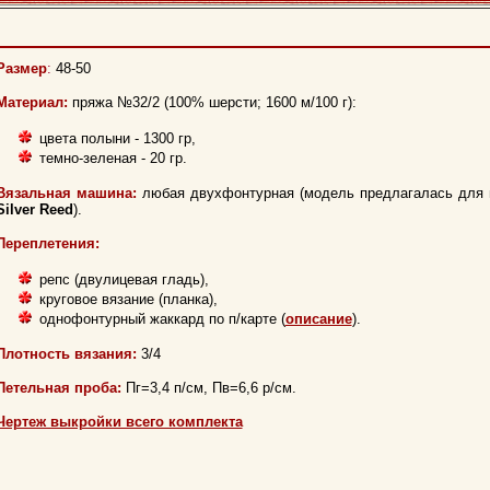
Размер
:
48-50
Материал:
пряжа №32/2 (100% шерсти; 1600 м/100 г):
цвета полыни - 1300 гр,
темно-зеленая - 20 гр.
Вязальная машина:
любая двухфонтурная (модель предлагалась для 
Silver Reed
).
Переплетения:
репс (двулицевая гладь),
круговое вязание (планка),
однофонтурный жаккард по п/карте (
описание
).
Плотность вязания:
3/4
Петельная проба:
Пг=3,4 п/см, Пв=6,6 р/см.
Чертеж выкройки всего комплекта