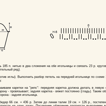
ть 185 п. нитью в два сложения на обе игольницы и связать 23 р. круг
ительный ряд).
ротив иглы). Выполнить разбор петель на передней игольнице по схеме 1
у.
раиваем каретки на "репс": передняя каретка должна делать в левую 
орону - провязывает; задняя каретка - вяжет постоянно (гладь). Таким о
орона - задняя игольница.
едер 66 см. = 436 р. Затем до линии талии 19 см. = 126 р., постепен
тности на одну точку. Последнее убавление плотности выполняем в