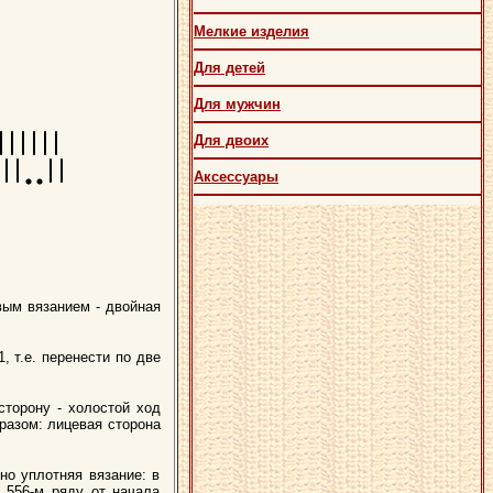
Мелкие изделия
Для детей
Для мужчин
Для двоих
Аксессуары
овым вязанием - двойная
, т.е. перенести по две
сторону - холостой ход
бразом: лицевая сторона
но уплотняя вязание: в
 556-м ряду от начала