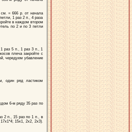
см. = 666 р. от начала
етли, 1 раз 2 п., 4 раза
закройте в каждом втором
етель по 2 и по 3 петли
раз 5 п., 1 раз 3 п., 1
 скосов плеча закройте с
ной, чередуем убавление
м, один ряд ластиком
ждом 6-м ряду 35 раз по
 2 п., 15 раз по 1 п., в
 17х1*4; 15х1, 2х2, 2х3).