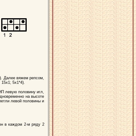
). Далее вяжем репсом,
 15х1; 5х1*4).
ПНП левую половину игл,
 Одновременно на высоте
П петли левой половины и
он в каждом 2-м ряду 2