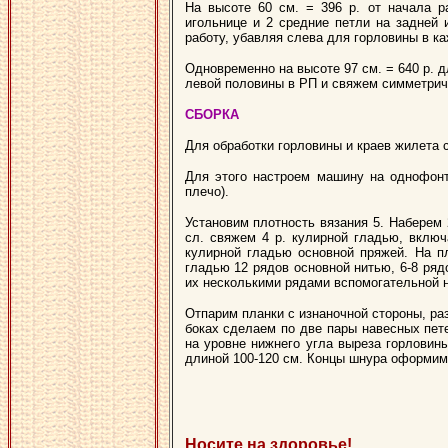
На высоте 60 см. = 396 р. от начала 
игольнице и 2 средние петли на задней
работу, убавляя слева для горловины в кажд
Одновременно на высоте 97 см. = 640 р. дл
левой половины в РП и свяжем симметрич
СБОРКА
Для обработки горловины и краев жилета 
Для этого настроем машину на однофонт
плечо).
Установим плотность вязания 5. Наберем 
сл. свяжем 4 р. кулирной гладью, вклю
кулирной гладью основной пряжей. На п
гладью 12 рядов основной нитью, 6-8 ряд
их несколькими рядами вспомогательной н
Отпарим планки с изнаночной стороны, ра
боках сделаем по две пары навесных пете
на уровне нижнего угла выреза горловины
длиной 100-120 см. Концы шнура оформим
Носите на здоровье!