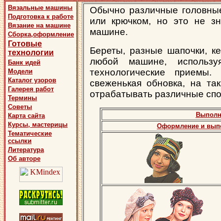
Вязальные машины
Обычно различные головные
Подготовка к работе
или крючком, но это не зн
Вязание на машине
машине.
Сборка,оформление
Готовые
Береты, разные шапочки, ке
технологии
любой машине, использу
Банк идей
технологические приемы.
Модели
Каталог узоров
свеженькая обновка, на та
Галерея работ
отрабатывать различные спо
Термины
Советы
Выполн
Карта сайта
Курсы, мастерицы
Оформление и вып
Тематические
ссылки
Литература
Об авторе