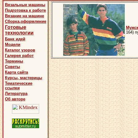
Вязальные машины
Подготовка к работе
Вязание на машине
Сборка,оформление
Готовые
Мужс
164) п
технологии
Банк идей
Модели
Каталог узоров
Галерея работ
Термины
Советы
Карта сайта
Курсы, мастерицы
Тематические
ссылки
Литература
Об авторе