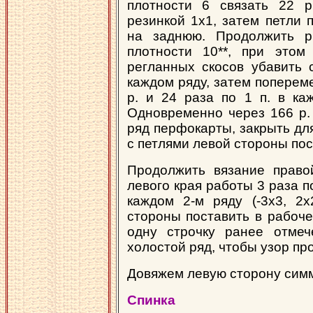
плотности 6 связать 22 р
резинкой 1х1, затем петли 
на заднюю. Продолжить р
плотности 10**, при этом
регланных скосов убавить 
каждом ряду, затем попереме
р. и 24 раза по 1 п. в каж
Одновременно через 166 р. 
ряд перфокарты, закрыть для
с петлями левой стороны по
Продолжить вязание право
левого края работы 3 раза по 
каждом 2-м ряду (-3х3, 2х
стороны поставить в рабоче
одну строчку ранее отмеч
холостой ряд, чтобы узор пр
Довяжем левую сторону симм
Спинка