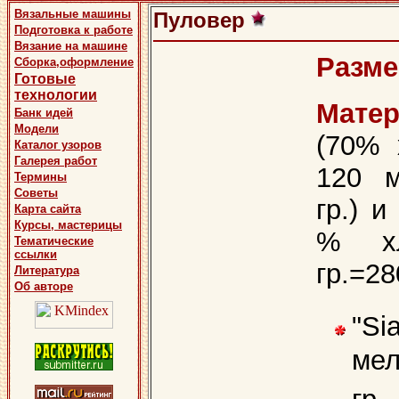
Вязальные машины
Пуловер
Подготовка к работе
Вязание на машине
Разме
Сборка,оформление
Готовые
технологии
Матер
Банк идей
Модели
(70% 
Каталог узоров
Галерея работ
120 м
Термины
Советы
гр.) и
Карта сайта
Курсы, мастерицы
% хл
Тематические
ссылки
гр.=28
Литература
Об авторе
"Si
мел