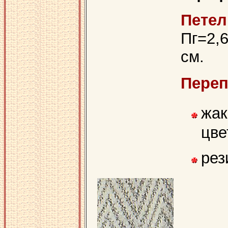
Пет
Пг=2,6
см.
Переп
жак
цве
рез