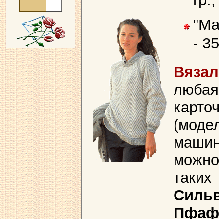
гр.,
"Ma
- 35
Вяз
люба
карто
(мод
маши
можно
таки
Силь
Пфа