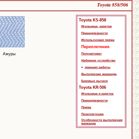
Toyota 858/506
Toyota KS-858
Игольница, каретки
Принадлежности
Используемая пряжа
Переплетения
Ажуры
Полуавтомат
Наборное устройство
•
принцип работы
Выполнение жаккарда
Боковые рычаги
Toyota KR-506
Игольница и каретка
Принадлежности
Пряжа
Переплетения
Особенности выполнения
жаккарда