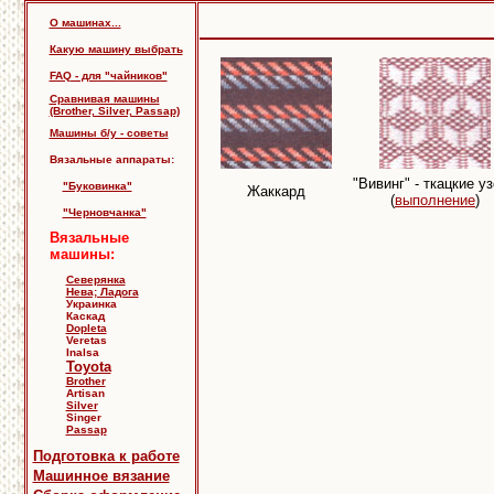
О машинах...
Какую машину выбрать
FAQ - для "чайников"
Сравнивая машины
(Brother, Silver, Passap)
Машины б/у - советы
Вязальные аппараты:
"Вивинг" - ткацкие у
"Буковинка"
Жаккард
(
выполнение
)
"Черновчанка"
Вязальные
машины:
Северянка
Нева; Ладога
Украинка
Каскад
Dopleta
Veretas
Inalsa
Toyota
Brother
Artisan
Silver
Singer
Passap
Подготовка к работе
Машинное вязание