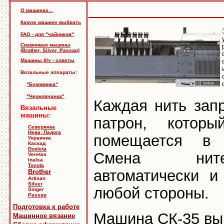
О машинах...
Какую машину выбрать
FAQ - для "чайников"
Сравнивая машины
(Brother, Silver, Passap)
Машины б/у - советы
Вязальные аппараты:
"Буковинка"
"Черновчанка"
Каждая нить зап
Вязальные
машины:
патрон, котор
Северянка
Нева; Ладога
помещается в р
Украинка
Каскад
Dopleta
Смена ните
Veretas
Inalsa
Toyota
автоматически и
Brother
Artisan
Silver
любой стороны.
Singer
Passap
Подготовка к работе
Машина СК-35 вы
Машинное вязание