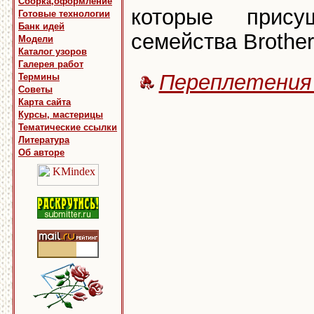
Сборка,оформление
которые прис
Готовые технологии
Банк идей
семейства Brother
Модели
Каталог узоров
Галерея работ
Переплетения
Термины
Советы
Карта сайта
Курсы, мастерицы
Тематические ссылки
Литература
Об авторе