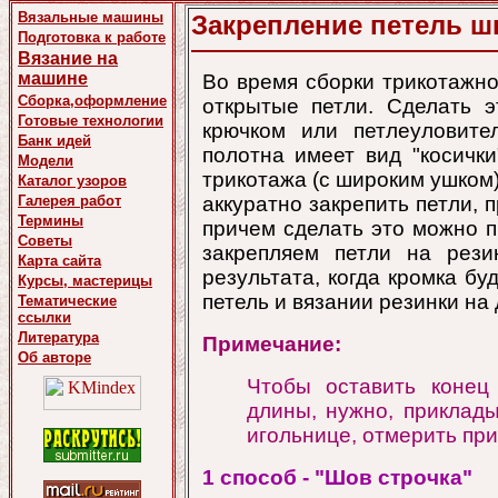
Вязальные машины
Закрепление петель ш
Подготовка к работе
Вязание на
машине
Во время сборки трикотажно
Сборка,оформление
открытые петли. Сделать 
Готовые технологии
крючком или петлеуловите
Банк идей
полотна имеет вид "косички
Модели
трикотажа (с широким ушком)
Каталог узоров
Галерея работ
аккуратно закрепить петли, 
Термины
причем сделать это можно 
Советы
закрепляем петли на рези
Карта сайта
результата, когда кромка бу
Курсы, мастерицы
петель и вязании резинки на
Тематические
ссылки
Литература
Примечание:
Об авторе
Чтобы оставить конец
длины, нужно, приклады
игольнице, отмерить при
1 способ - "Шов строчка"