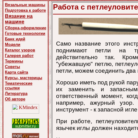
Вязальные машины
Работа с петлеуловит
Подготовка к работе
Вязание на
машине
Сборка,оформление
Готовые технологии
Банк идей
Само название этого инст
Модели
поднимают петли на т
Каталог узоров
Галерея работ
действительно так. Кро
Термины
"убежавшую" петлю, петлеу
Советы
петли, можем соединить два по
Карта сайта
Курсы, мастерицы
Хорошо иметь под рукой пару
Тематические
ссылки
их заменить и запасны
Литература
ответственный момент, ког
Об авторе
например, ажурный узор.
инструмент - к запасной игл
При работе, петлеуловит
язычек иглы должен находитс