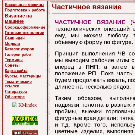
Вязальные машины
Частичное вязание
Подготовка к работе
Вязание на
машине
ЧАСТИЧНОЕ ВЯЗАНИЕ
(
Сборка,оформление
технологических операций 
Готовые технологии
ему, мы можем любому т
Банк идей
объемную форму по фигуре.
Модели
Каталог узоров
Принцип выполнения ЧВ со
Галерея работ
мы выводим рабочие иглы с 
Термины
Советы
вперед в
ПНП
, а затем 
Карта сайта
положение
РП
. Пока часть
Курсы, мастерицы
будем продолжать вязать, по
Тематические
длинее на несколько рядов.
ссылки
Литература
Об авторе
Таким образом, выполняю
надвязки полотна в разных м
проймы, выемки горловины,
фигурные края детали; пятка
и т.д. Кроме того, исполь
цветные изделия, выполняя