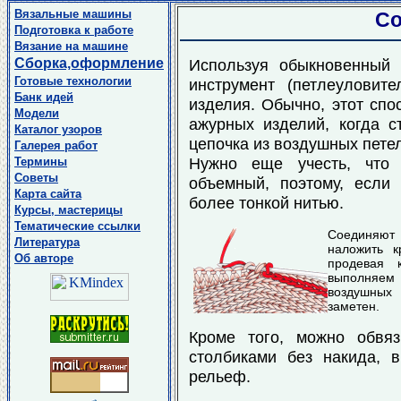
Вязальные машины
Со
Подготовка к работе
Вязание на машине
Сборка,оформление
Используя обыкновенный 
Готовые технологии
инструмент (петлеуловит
Банк идей
изделия. Обычно, этот спо
Модели
ажурных изделий, когда с
Каталог узоров
цепочка из воздушных петел
Галерея работ
Нужно еще учесть, что 
Термины
Советы
объемный, поэтому, если
Карта сайта
более тонкой нитью.
Курсы, мастерицы
Тематические ссылки
Соединяют 
Литература
наложить к
Об авторе
продевая 
выполняем 
воздушных 
заметен.
Кроме того, можно обвяз
столбиками без накида, 
рельеф.