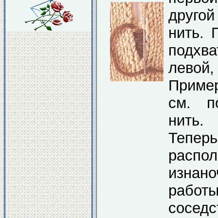
другой
нить. 
подхва
левой,
Приме
см. п
нить.
Тепер
рас
изна
работ
соседс