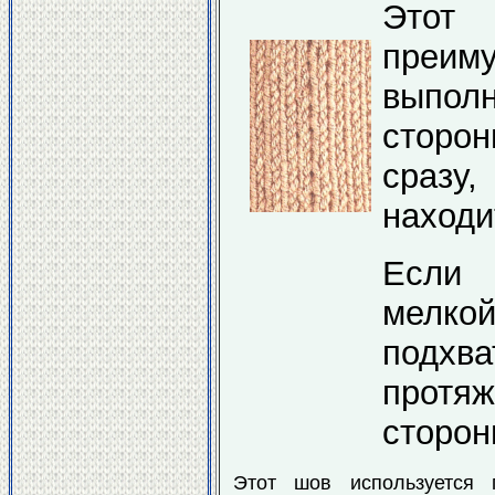
Этот 
преиму
выпол
сторон
сразу
находи
Если 
мелко
подх
прот
сторон
Этот шов используется 