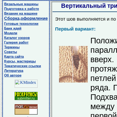
Вязальные машины
Вертикальный три
Подготовка к работе
Вязание на машине
Сборка,оформление
Этот шов выполняется и по 
Готовые технологии
Первый вариант:
Банк идей
Модели
Каталог узоров
Полож
Галерея работ
Термины
парал
Советы
Карта сайта
вверх
Курсы, мастерицы
Тематические ссылки
протяж
Литература
Об авторе
петле
ряда. 
Подхва
между 
перво