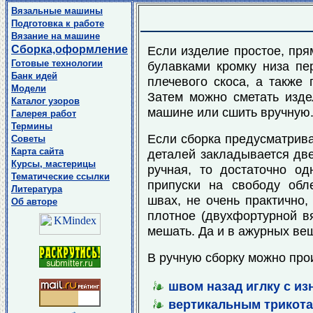
Вязальные машины
Подготовка к работе
Вязание на машине
Сборка,оформление
Если изделие простое, прям
Готовые технологии
булавками кромку низа пе
Банк идей
плечевого скоса, а также 
Модели
Затем можно сметать изде
Каталог узоров
машине или сшить вручную
Галерея работ
Термины
Если сборка предусматрива
Советы
Карта сайта
деталей закладывается две
Курсы, мастерицы
ручная, то достаточно од
Тематические ссылки
припуски на свободу обл
Литература
швах, не очень практично,
Об авторе
плотное (двухфортурной вя
мешать. Да и в ажурных вещ
В ручную сборку можно про
швом назад иглку с из
вертикальным трикот