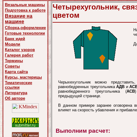
Вязальные машины
Четырехугольник, св
Подготовка к работе
цветом
Вязание на
машине
Сборка,оформление
Н
Готовые технологии
ч
Банк идей
Д
Модели
Каталог узоров
Галерея работ
Термины
Советы
Карта сайта
Курсы, мастерицы
Черыхехугольник можно представить
Тематические
равнобедренных треугольника
АДВ
и
АС
ссылки
равнобедренного треугольника (
АСВ
Литература
предыдущей странице.
Об авторе
В данном примере заранее оговорена 
влияет на скорость убавления и прибавле
Выполним расчет: