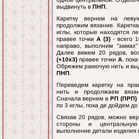
выдвинуть в
ПНП
.
Каретку вернем на леву
продолжим вязание. Каретк
иглы, которые находятся л
правее точки
А (3)
- всего 1
направо, выполним "замах"
Далее вяжем 20 рядов, в
(+10х3)
правее точки
А
, пок
Обрежем раюочую нить и выд
ПНП
.
Переведем каретку на пра
нить и продолжаем вязан
Сначала вернем в
РП (ПРП)
по 3 иглы, пока де дойдем д
Связав 20 рядов, можно ве
стороны и центральну
выполнение детали изделия 