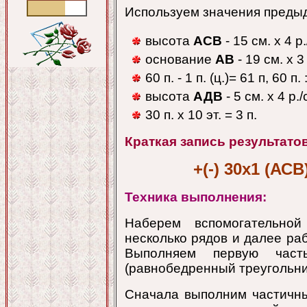
Используем значения преды
высота
АСВ
- 15 см. х 4 р.
основание
АВ
- 19 см. х 3 
60 п. - 1 п. (ц.)= 61 п, 60 п. 
высота
АДВ
- 5 см. х 4 р./
30 п. х 10 эт. = 3 п.
Краткая запись результатов
+(-) 30х1 (АСВ
Техника выполнения:
Наберем вспомогательно
несколько рядов и далее ра
Выполняем первую час
(равнобедренный треугольн
Сначала выполним частичн