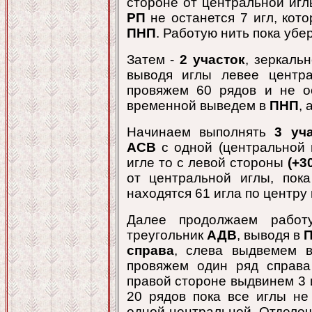
стороне от центральной иг
РП
не останется 7 игл, кот
ПНП
. Работую нить пока убе
Затем -
2 участок
, зеркаль
выводя иглы левее цент
провяжем 60 рядов и не о
временной выведем в
ПНП
, 
Начинаем выполнять
3 уч
АСВ
с одной (центральной 
игле то с левой стороны
(+3
от центральной иглы, по
находятся 61 игла по центру
Далее продолжаем работ
треугольник
АДВ
, выводя в
справа
, слева выдвемем
провяжем один ряд справа
правой стороне выдвинем 3 
20 рядов пока все иглы н
одной центральной. Отделоч