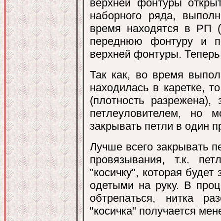
верхней фонтуры откры
наборного ряда, выполн
время находятся в РП (
переднюю фонтуру и п
верхней фонтуры. Теперь
Так как, во время выпо
находилась в каретке, т
(плотность разрежена),
петлеуловителем, но 
закрывать петли в один п
Лучше всего закрывать п
провязывания, т.к. пе
"косичку", которая будет
одетыми на руку. В про
обтрепаться, нитка ра
"косичка" получается мен