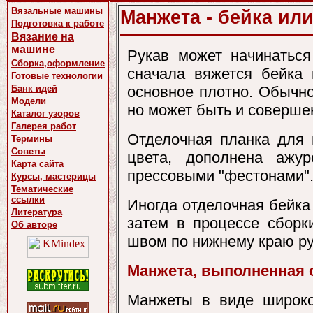
Вязальные машины
Манжета - бейка или
Подготовка к работе
Вязание на
машине
Рукав может начинаться
Сборка,оформление
сначала вяжется бейка 
Готовые технологии
Банк идей
основное плотно. Обычно
Модели
но может быть и совершен
Каталог узоров
Галерея работ
Отделочная планка для 
Термины
Советы
цвета, дополнена ажур
Карта сайта
прессовыми "фестонами"
Курсы, мастерицы
Тематические
ссылки
Иногда отделочная бейка
Литература
затем в процессе сборк
Об авторе
швом по нижнему краю ру
Манжета, выполненная 
Манжеты в виде широко