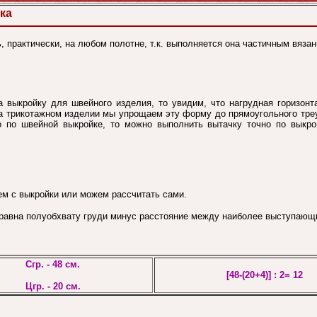
ка
 практически, на любом полотне, т.к. выполняется она частичным вязан
 выкройку для швейного изделия, то увидим, что нагрудная горизонт
а трикотажном изделии мы упрощаем эту форму до прямоугольного треу
о по швейной выкройке, то можно выполнить вытачку точно по выкро
ем с выкройки или можем рассчитать сами.
 равна полуобхвату груди минус расстояние между наиболее выступающи
Сгр. - 48 см.
[48-(20+4)] : 2= 12
Цгр. - 20 см.