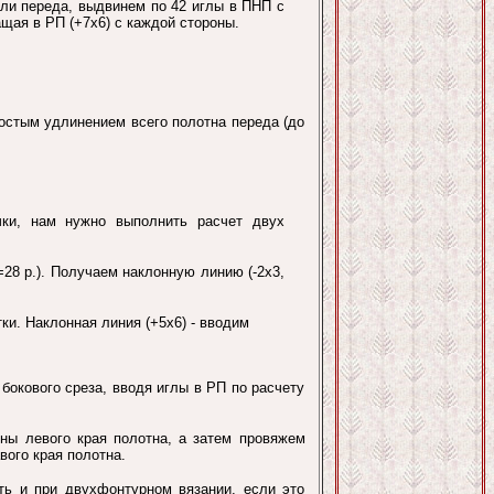
ли переда, выдвинем по 42 иглы в ПНП с
щая в РП (+7х6) с каждой стороны.
остым удлинением всего полотна переда (до
ки, нам нужно выполнить расчет двух
=28 р.). Получаем наклонную линию (-2х3,
етки. Наклонная линия (+5х6) - вводим
бокового среза, вводя иглы в РП по расчету
ны левого края полотна, а затем провяжем
вого края полотна.
ь и при двухфонтурном вязании, если это