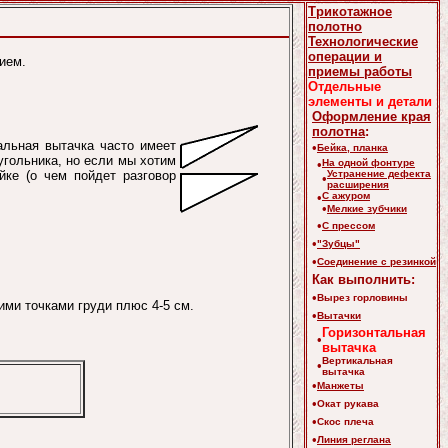
Трикотажное
полотно
Технологические
операции и
ием.
приемы работы
Отдельные
элементы и детали
Оформление края
полотна
:
альная вытачка часто имеет
•
Бейка, планка
гольника, но если мы хотим
•
На одной фонтуре
йке (о чем пойдет разговор
Устранение дефекта
•
расширения
•
С ажуром
•
Мелкие зубчики
•
С прессом
•
"Зубцы"
•
Соединение с резинкой
Как выполнить:
•
Вырез горловины
ми точками груди плюс 4-5 см.
•
Вытачки
Горизонтальная
•
вытачка
Вертикальная
•
вытачка
•
Манжеты
•
Окат рукава
•
Скос плеча
•
Линия реглана