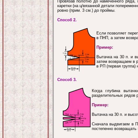
Провязав полотно до намеченного ряда, 
каретки (на ц/вязанной детали поперемен
ровно (прим. 3 см.) до проймы.
Способ 2.
Если позволяет пере
в ПНП, а затем возвр
Пример:
Вытачка на 30 п. и в
затем возвращаем в 
в РП (первая группа) 
Способ 3.
Когда глубина вытачк
разделительных рядов р
Пример:
Вытачка на 30 п. и высо
Сначала выдвигаем в ПН
постепенно возвращать и