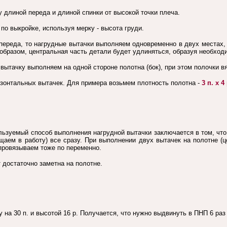
у длиной переда и длиной спинки от высокой точки плеча.
о выкройке, используя мерку - высота груди.
переда, то нагрудные вытачки выполняем одновременно в двух местах,
м образом, центральная часть детали будет удлиняться, образуя необхо
вытачку выполняем на одной стороне полотна (бок), при этом полочки в
зонтальных вытачек. Для примера возьмем плотность полотна -
3 п. х 4 
льзуемый способ выполнения нагрудной вытачки заключается в том, что
щаем в работу) все сразу. При выполнении двух вытачек на полотне (
провязываем тоже по переменно.
 достаточно заметна на полотне.
на 30 п. и высотой 16 р. Получается, что нужно выдвинуть в ПНП 6 раз п