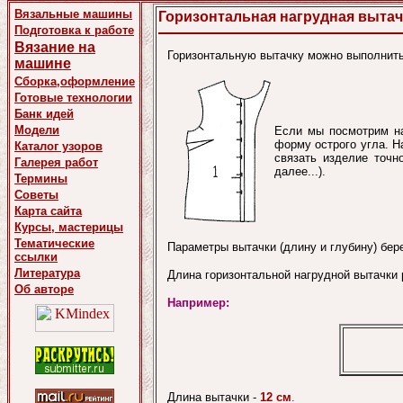
Вязальные машины
Горизонтальная нагрудная вытач
Подготовка к работе
Вязание на
Горизонтальную вытачку можно выполнить,
машине
Сборка,оформление
Готовые технологии
Банк идей
Модели
Если мы посмотрим на
форму острого угла. Н
Каталог узоров
связать изделие точн
Галерея работ
далее...).
Термины
Советы
Карта сайта
Курсы, мастерицы
Тематические
Параметры вытачки (длину и глубину) бер
ссылки
Литература
Длина горизонтальной нагрудной вытачки
Об авторе
Например:
Длина вытачки -
12 см
.