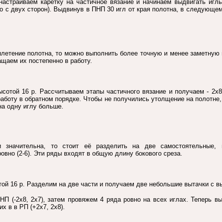
настраиваем каретку на частичное вязание и начинаем выдвигать игл
но с двух сторон). Выдвинув в ПНП 30 игл от края полотна, в следующе
плетение полотна, то можно выполнить более точную и менее заметную
ащаем их постепенно в работу.
ысотой 16 р. Рассчитываем этапы частичного вязание и получаем - 2х
работу в обратном порядке. Чтобы не получились утолщение на полотн
на одну иглу больше.
и значительна, то стоит её разделить на две самостоятельные,
овно (2-6). Эти ряды входят в общую длину бокового среза.
той 16 р. Разделим на две части и получаем две небольшие вытачки с вы
П (-2х8, 2х7), затем провяжем 4 ряда ровно на всех иглах. Теперь в
х в в РП (+2х7, 2х8).