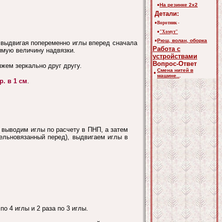
•
На резинке 2х2
Детали:
•
Воротник -
•
"Хомут"
•
Рюш, волан, оборка
 выдвигая попеременно иглы вперед сначала
Работа с
димую величину надвязки.
устройствами
Вопрос-Ответ
яжем зеркально друг другу.
Смена нитей в
•
машине..
.
р. в 1 см
.
 выводим иглы по расчету в ПНП, а затем
цельновязанный перед), выдвигаем иглы в
о 4 иглы и 2 раза по 3 иглы.