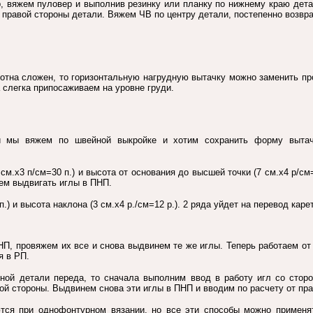
, вяжем пуловер и выполнив резинку или планку по нижнему краю дета
с правой стороны детали. Вяжем ЧВ по центру детали, постепенно возвра
лотна сложен, то горизонтальную нагрудную вытачку можно заменить пр
а слегка припосаживаем на уровне груди.
и мы вяжем по швейной выкройке и хотим сохранить форму вытач
 см.х3 п/см=30 п.) и высота от основания до высшей точки (7 см.х4 р/см
дем выдвигать иглы в ПНП.
п.) и высота наклона (3 см.х4 р./см=12 р.). 2 ряда уйдет на перевод кар
НП, провяжем их все и снова выдвинем те же иглы. Теперь работаем от 
я в РП.
ной детали переда, то сначала выполним ввод в работу игл со сторо
ой стороны. Выдвинем снова эти иглы в ПНП и вводим по расчету от пра
тся при однофонтурном вязании, но все эти способы можно применят