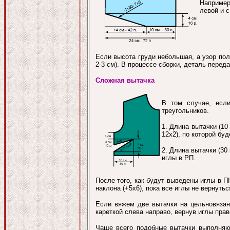
Например
левой и 
Если высота груди небольшая, а узор по
2-3 см). В процессе сборки, деталь перед
Сложная вытачка
В том случае, есл
треугольников.
1. Длина вытачки (10
12х2), по которой бу
2. Длина вытачки (30 
иглы в РП.
После того, как будут выведены иглы в П
наклона (+5х6), пока все иглы не вернутьс
Если вяжем две вытачки на цельновязан
кареткой слева направо, вернув иглы прав
Чаще всего подобные вытачки выполняю