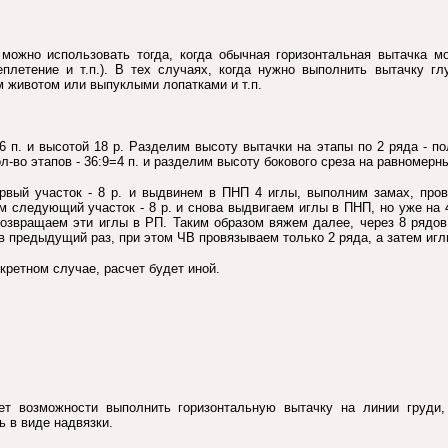
можно использовать тогда, когда обычная горизонтальная вытачка мо
еплетение и т.п.). В тех случаях, когда нужно выполнить вытачку г
животом или выпуклыми лопатками и т.п.
6 п. и высотой 18 р. Разделим высоту вытачки на этапы по 2 ряда - п
л-во этапов - 36:9=4 п. и разделим высоту бокового среза на равномерны
рвый участок - 8 р. и выдвинем в ПНП 4 иглы, выполним замах, пров
м следующий участок - 8 р. и снова выдвигаем иглы в ПНП, но уже на 
возвращаем эти иглы в РП. Таким образом вяжем далее, через 8 рядо
в предыдущий раз, при этом ЧВ провязываем только 2 ряда, а затем иг
кретном случае, расчет будет иной.
ет возможности выполнить горизонтальную вытачку на линии груди
ь в виде надвязки.