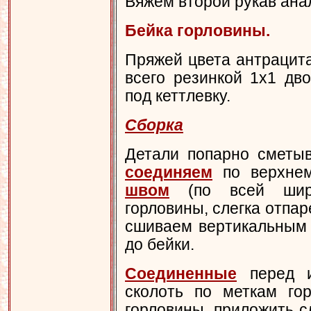
Вяжем второй рукав ана
Бейка горловины.
Пряжей цвета антрацит
всего резинкой 1х1 дв
под кеттлевку.
Сборка
Детали попарно сметыв
соединяем
по верхнем
швом
(по всей шири
горловины, слегка отпар
сшиваем вертикальным
до бейки.
Соединенные
перед и
сколоть по меткам го
горловины, приложить с