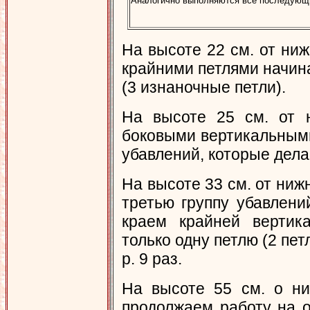
Аналогично выполняются все последующ
На высоте 22 см. от ниж
крайними петлями начи
(3 изнаночные петли).
На высоте 25 см. от н
боковыми вертикальными
убавлений, которые делае
На высоте 33 см. от ниж
третью группу убавлен
краем крайней вертик
только одну петлю (2 пет
р. 9 раз.
На высоте 55 см. о ни
продолжаем работу на о