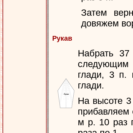
Затем вер
довяжем вор
Рукав
Набрать 37
следующим 
глади, 3 п.
глади.
На высоте 3 
прибавляем 
м р. 10 раз 
раза по 1.