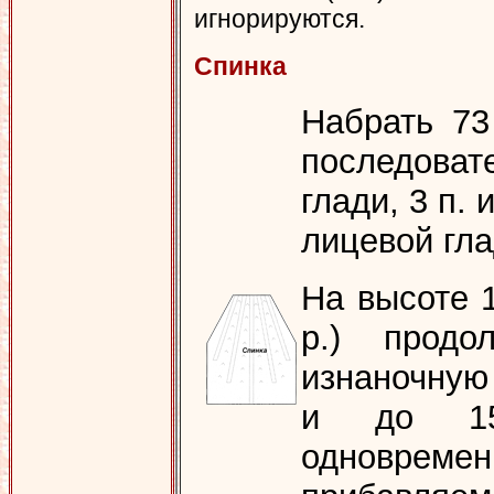
игнорируются.
Спинка
Набрать 73
последоват
глади, 3 п. 
лицевой гла
На высоте 1
р.) продо
изнаночную
и до 15
одноврем