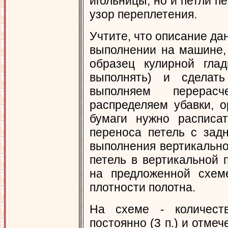
игольницы, но и петли п
узор переплетения.
Учтите, что описание да
выполнении на машине,
образец кулирной гла
выполнять) и сделат
выполняем перерас
распределяем убавки, 
бумаги нужно расписат
переноса петель с зад
выполнения вертикально
петель в вертикальной 
на предложенной схеме
плотности полотна.
На схеме - количест
постоянно (3 п.) и отме