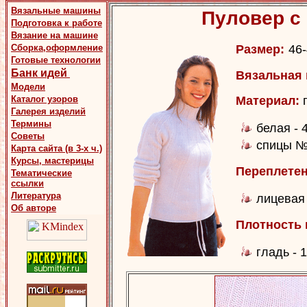
Вязальные машины
Пуловер с
Подготовка к работе
Вязание на машине
Сборка,оформление
Размер:
46
Готовые технологии
Банк идей
Вязальная
Модели
Каталог узоров
Материал:
Галерея изделий
Термины
белая - 4
Советы
спицы № 
Карта сайта (в 3-х ч.)
Курсы, мастерицы
Переплетен
Тематические
ссылки
Литература
лицевая
Об авторе
Плотность 
гладь - 1